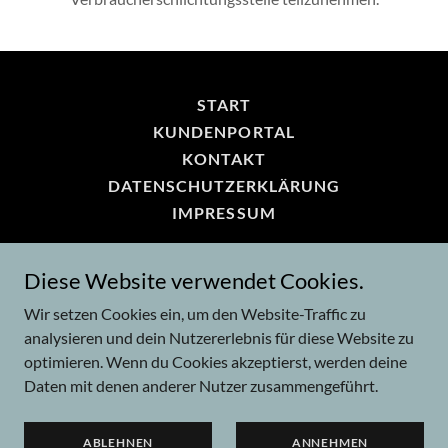
START
KUNDENPORTAL
KONTAKT
DATENSCHUTZERKLÄRUNG
IMPRESSUM
Diese Website verwendet Cookies.
HV Lieb GmbH
Wir setzen Cookies ein, um den Website-Traffic zu
Im Winterrot 18, 76228 Karlsruhe, Germany
analysieren und dein Nutzererlebnis für diese Website zu
0721 9452683
optimieren. Wenn du Cookies akzeptierst, werden deine
Daten mit denen anderer Nutzer zusammengeführt.
Copyright © 2026 HV Lieb GmbH - Alle Rechte
vorbehalten.
ABLEHNEN
ANNEHMEN